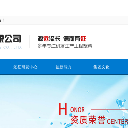
）
站！
远征研发中心
创新能力
集团文化