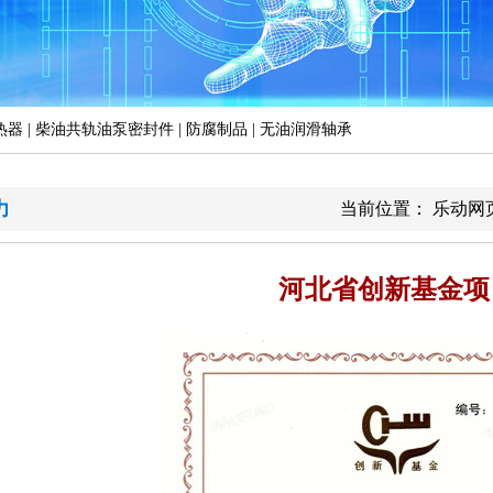
热器 | 柴油共轨油泵密封件 | 防腐制品 | 无油润滑轴承
力
当前位置：
乐动网
河北省创新基金项