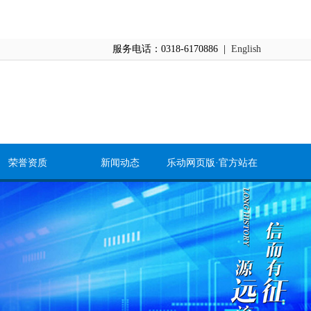
服务电话：0318-6170886 |
English
荣誉资质
新闻动态
乐动网页版·官方站在
线登入_乐动（中
国）