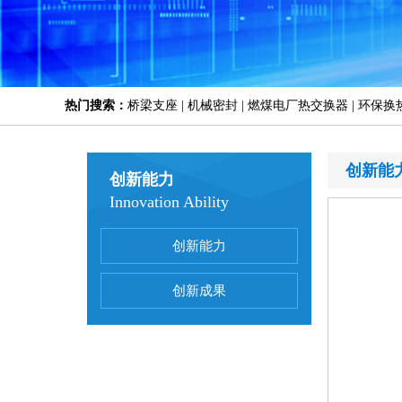
热门搜索：
桥梁支座 | 机械密封 | 燃煤电厂热交换器 | 环保换
创新能
创新能力
Innovation Ability
创新能力
创新成果