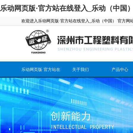
乐动网页版·官方站在线登入_乐动（中国
欢迎进入乐动网页版·官方站在线登入_乐动（中国） 官方网
乐动网页版·官方站在
关于我们
产品中心
线登入_乐动（中
国）