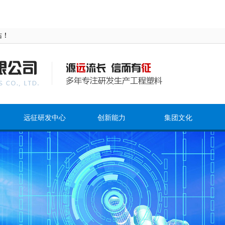
）
站！
远征研发中心
创新能力
集团文化