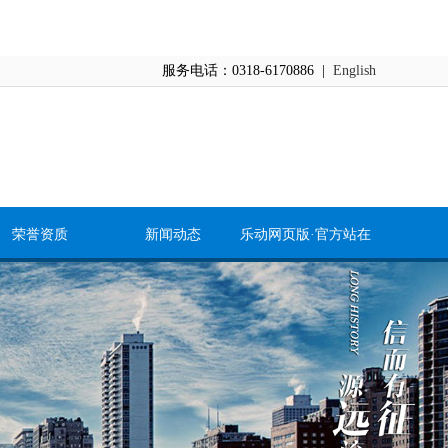
服务电话：0318-6170886 |
English
荣誉资质
新闻动态
乐动网页版·官方站在
线登入_乐动（中
国）