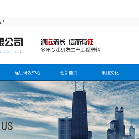
）
站！
远征研发中心
创新能力
集团文化