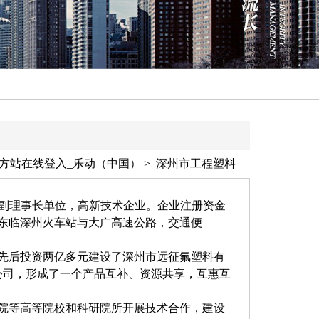
官方站在线登入_乐动（中国）
>
深州市工程塑料
副理事长单位，高新技术企业。企业注册资金
路，东临深州火车站与大广高速公路，交通便
先后投资两亿多元建设了深州市远征氟塑料有
公司，形成了一个产品互补、资源共享，互惠互
院等高等院校和科研院所开展技术合作，建设