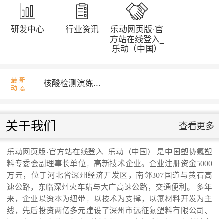
新闻动态
乐动网页版·官方站
研发中心
行业资讯
乐动网页版·官
方站在线登入_
在线登入_乐动（中
乐动（中国）
国）
乐动网页版·官方站
最 新
核酸检测演练...
动 态
在线登入_乐动（中
国）
国庆升旗仪式...
关于我们
查看更多
省发改委领导来我公司调研走访...
乐动网页版·官方站在线登入_乐动（中国） 是中国塑协氟塑
料专委会副理事长单位，高新技术企业。企业注册资金5000
交通运输行业标准《桥梁支座用高分子材料
万元，位于河北省深州经济开发区，南邻307国道与黄石高
速公路，东临深州火车站与大广高速公路，交通便利。 多年
来，企业以资本为纽带，以技术为支撑，以氟材料开发为主
滑板》 送审稿审查会在京召开...
线，先后投资两亿多元建设了深州市远征氟塑料有限公司、