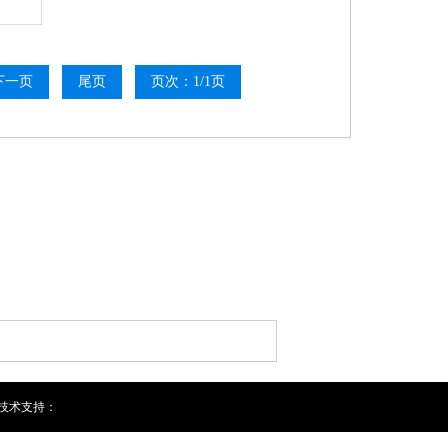
下一页
尾页
页次：1/1页
： 技术支持：