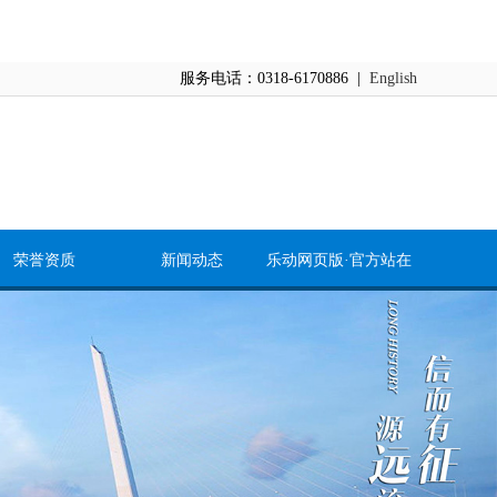
服务电话：0318-6170886 |
English
荣誉资质
新闻动态
乐动网页版·官方站在
线登入_乐动（中
国）