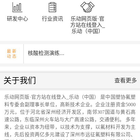
新闻动态
乐动网页版·官方站
研发中心
行业资讯
乐动网页版·官
方站在线登入_
在线登入_乐动（中
乐动（中国）
国）
乐动网页版·官方站
最 新
核酸检测演练...
动 态
在线登入_乐动（中
国）
国庆升旗仪式...
关于我们
查看更多
省发改委领导来我公司调研走访...
乐动网页版·官方站在线登入_乐动（中国） 是中国塑协氟塑
料专委会副理事长单位，高新技术企业。企业注册资金5000
交通运输行业标准《桥梁支座用高分子材料
万元，位于河北省深州经济开发区，南邻307国道与黄石高
速公路，东临深州火车站与大广高速公路，交通便利。 多年
来，企业以资本为纽带，以技术为支撑，以氟材料开发为主
滑板》 送审稿审查会在京召开...
线，先后投资两亿多元建设了深州市远征氟塑料有限公司、