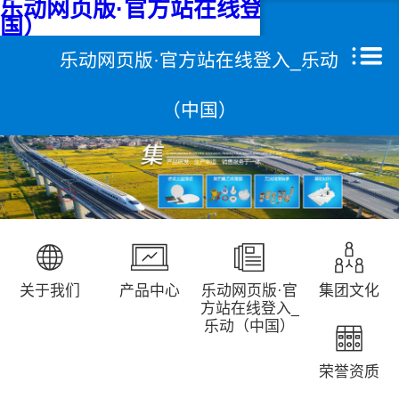
乐动网页版·官方站在线登入_乐动（中
国）
乐动网页版·官方站
乐动网页版·官方站在线登入_乐动
在线登入_乐动（中
国）
（中国）
关于我们
产品中心
远征研发中心
创新能力
关于我们
产品中心
乐动网页版·官
集团文化
方站在线登入_
集团文化
乐动（中国）
荣誉资质
荣誉资质