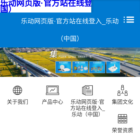
乐动网页版·官方站在线登入_乐动（中
国）
乐动网页版·官方站
乐动网页版·官方站在线登入_乐动
在线登入_乐动（中
国）
（中国）
关于我们
产品中心
远征研发中心
创新能力
关于我们
产品中心
乐动网页版·官
集团文化
方站在线登入_
集团文化
乐动（中国）
荣誉资质
荣誉资质