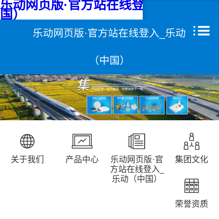
乐动网页版·官方站在线登入_乐动（中
国）
乐动网页版·官方站
乐动网页版·官方站在线登入_乐动
在线登入_乐动（中
国）
（中国）
关于我们
产品中心
远征研发中心
创新能力
关于我们
产品中心
乐动网页版·官
集团文化
方站在线登入_
集团文化
乐动（中国）
荣誉资质
荣誉资质