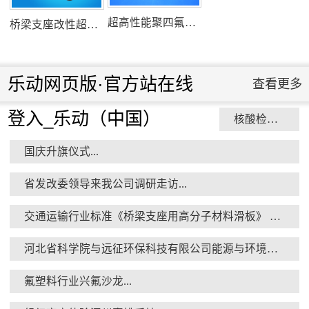
超高性能聚四氟乙烯滑板
桥梁支座改性超高分子量聚乙烯滑板
乐动网页版·官方站在线
查看更多
登入_乐动（中国）
核酸检测演练...
国庆升旗仪式...
省发改委领导来我公司调研走访...
交通运输行业标准《桥梁支座用高分子材料滑板》 送审稿审查会在京召开...
河北省科学院与远征环保科技有限公司能源与环境新材料成果转化基地签约暨揭牌仪式...
氟塑料行业兴氟沙龙...