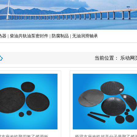
热器 | 柴油共轨油泵密封件 | 防腐制品 | 无油润滑轴承
心
当前位置：
乐动网
梁支座改性聚四氟乙烯滑板
桥梁支座改性超高分子量聚乙烯