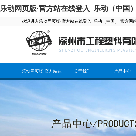
乐动网页版·官方站在线登入_乐动（中国
欢迎进入乐动网页版·官方站在线登入_乐动（中国） 官方网
乐动网页版·官方站在
关于我们
产品中心
线登入_乐动（中
国）