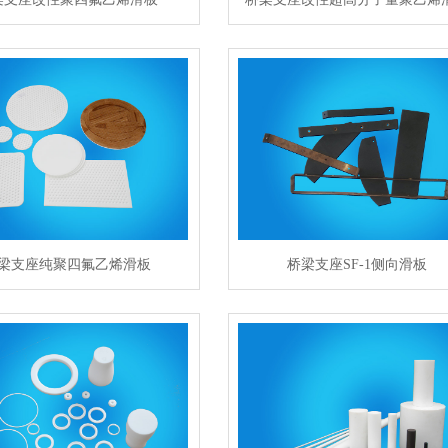
梁支座纯聚四氟乙烯滑板
桥梁支座SF-1侧向滑板