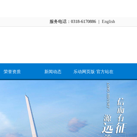
服务电话：0318-6170886 |
English
荣誉资质
新闻动态
乐动网页版·官方站在
线登入_乐动（中
国）