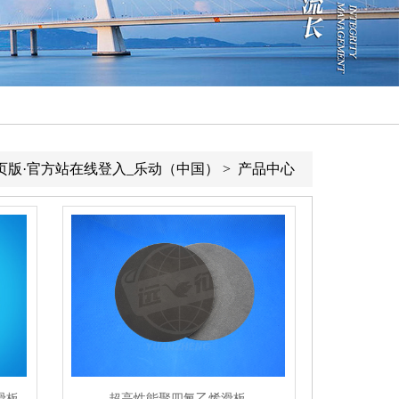
页版·官方站在线登入_乐动（中国）
>
产品中心
滑板
超高性能聚四氟乙烯滑板