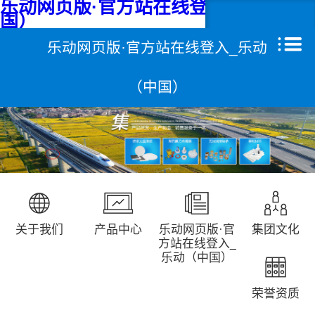
乐动网页版·官方站在线登入_乐动（中
国）
乐动网页版·官方站
乐动网页版·官方站在线登入_乐动
在线登入_乐动（中
国）
（中国）
关于我们
产品中心
远征研发中心
创新能力
关于我们
产品中心
乐动网页版·官
集团文化
方站在线登入_
集团文化
乐动（中国）
荣誉资质
荣誉资质