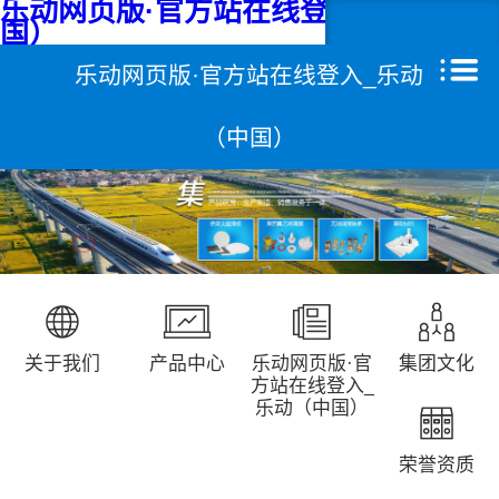
乐动网页版·官方站在线登入_乐动（中
国）
乐动网页版·官方站
乐动网页版·官方站在线登入_乐动
在线登入_乐动（中
国）
（中国）
关于我们
产品中心
远征研发中心
创新能力
关于我们
产品中心
乐动网页版·官
集团文化
方站在线登入_
集团文化
乐动（中国）
荣誉资质
荣誉资质