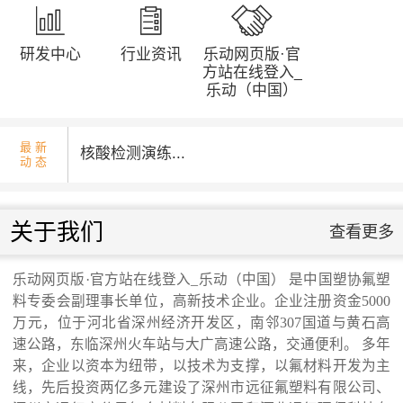
新闻动态
乐动网页版·官方站
研发中心
行业资讯
乐动网页版·官
方站在线登入_
在线登入_乐动（中
乐动（中国）
国）
乐动网页版·官方站
最 新
核酸检测演练...
动 态
在线登入_乐动（中
国）
国庆升旗仪式...
关于我们
查看更多
省发改委领导来我公司调研走访...
乐动网页版·官方站在线登入_乐动（中国） 是中国塑协氟塑
料专委会副理事长单位，高新技术企业。企业注册资金5000
交通运输行业标准《桥梁支座用高分子材料
万元，位于河北省深州经济开发区，南邻307国道与黄石高
速公路，东临深州火车站与大广高速公路，交通便利。 多年
来，企业以资本为纽带，以技术为支撑，以氟材料开发为主
滑板》 送审稿审查会在京召开...
线，先后投资两亿多元建设了深州市远征氟塑料有限公司、