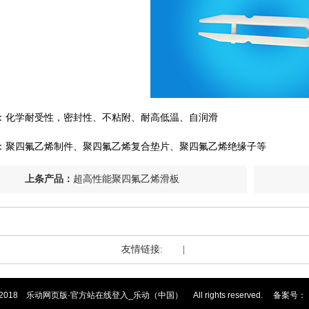
：化学耐受性，密封性、不粘附、耐高低温、自润滑
：聚四氟乙烯制件、聚四氟乙烯复合垫片、聚四
氟乙烯绝缘子等
上条产品：
超高性能聚四氟乙烯滑板
友情链接:
|
ht@2018 乐动网页版·官方站在线登入_乐动（中国） All rights reserved. 备案