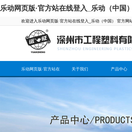
乐动网页版·官方站在线登入_乐动（中国
欢迎进入乐动网页版·官方站在线登入_乐动（中国） 官方网
乐动网页版·官方站在
关于我们
产品中心
线登入_乐动（中
国）