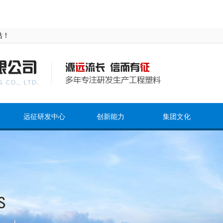
）
站！
远征研发中心
创新能力
集团文化