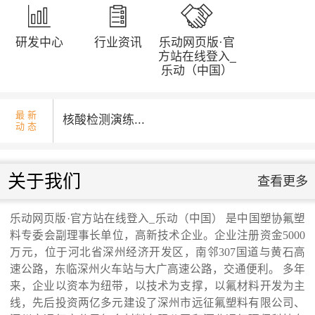
新闻动态
乐动网页版·官方站
研发中心
行业资讯
乐动网页版·官
方站在线登入_
在线登入_乐动（中
乐动（中国）
国）
乐动网页版·官方站
最 新
核酸检测演练...
动 态
在线登入_乐动（中
国）
国庆升旗仪式...
关于我们
查看更多
省发改委领导来我公司调研走访...
乐动网页版·官方站在线登入_乐动（中国） 是中国塑协氟塑
料专委会副理事长单位，高新技术企业。企业注册资金5000
交通运输行业标准《桥梁支座用高分子材料
万元，位于河北省深州经济开发区，南邻307国道与黄石高
速公路，东临深州火车站与大广高速公路，交通便利。 多年
来，企业以资本为纽带，以技术为支撑，以氟材料开发为主
滑板》 送审稿审查会在京召开...
线，先后投资两亿多元建设了深州市远征氟塑料有限公司、