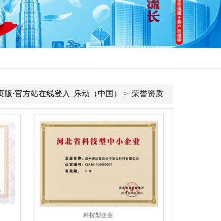
页版·官方站在线登入_乐动（中国）
>
荣誉资质
科技型企业