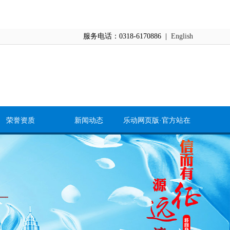
服务电话：0318-6170886 |
English
荣誉资质
新闻动态
乐动网页版·官方站在
线登入_乐动（中
国）