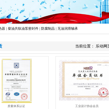
热器 | 柴油共轨油泵密封件 | 防腐制品 | 无油润滑轴承
质
当前位置：
乐动网
质量体系认证
工业设计协会会员